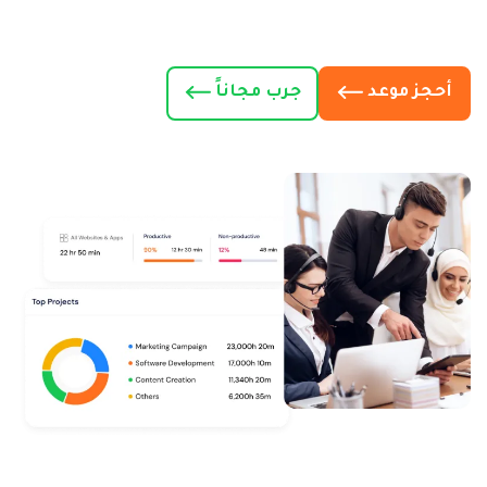
أحجز موعد
جرب مجاناً