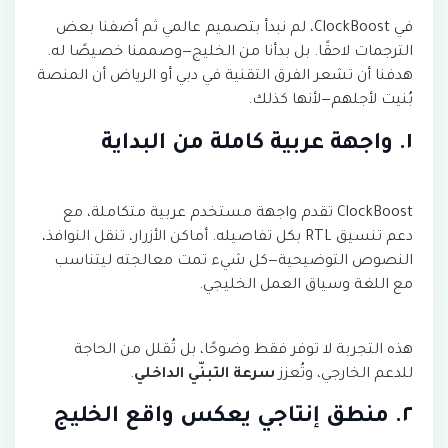
في ClockBoost، لم نبدأ بتصميم عالمي ثم أضفنا بعض
الترجمات لاحقًا. بل بدأنا من الخليج—وصممنا خصيصًا له.
هدفنا أن تشعر الفرق التقنية في دبي أو الرياض أن المنصة
بُنيت لأجلهم—لأنها كذلك.
١. واجهة عربية كاملة من البداية
ClockBoost تقدم واجهة مستخدم عربية متكاملة، مع
دعم تنسيق RTL بكل تفاصيله. أماكن الأزرار، تنقل النوافذ،
النصوص التوضيحية—كل شيء تمت معالجته ليتناسب
مع اللغة وسياق العمل الخليجي.
هذه التجربة لا توفر فقط وضوحًا، بل تُقلل من الحاجة
للدعم الخارجي، وتُعزز
سرعة التبنّي الداخلي
.
٢. منطق إنتاجي يعكس واقع الخليج