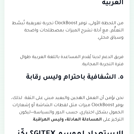
العربية
من اللحظة الأولى، توفر ClockBoost تجربة تعريفية تُبسّط
التعلُّم، مع أدلة تشرح الميزات بمصطلحات واضحة
وسياق محلي.
فريق الدعم لدينا يُقدم المساعدة باللغة العربية طوال
فترة التجربة المجانية.
٥. الشفافية باحترام وليس رقابة
نحن نؤمن أن العمل الهجين والبعيد مبني على الثقة. لذلك،
يوفر ClockBoost ميزات مثل لقطات الشاشة أو إشعارات
الخمول بشكل اختياري، حسب الدور والسياسة—ليكون
التركيز على
المساءلة العادلة، وليس المراقبة
.