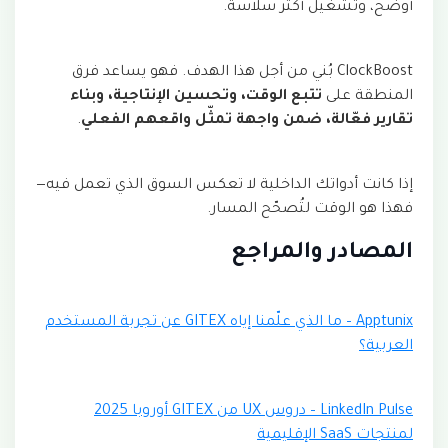
أوضح، وتشغيل أكثر سلاسة.
ClockBoost بُني من أجل هذا الهدف. فهو يساعد فرق
المنطقة على
تتبع الوقت، وتحسين الإنتاجية، وبناء
تقارير فعّالة، ضمن واجهة تمثّل واقعهم الفعلي
.
إذا كانت أدواتك الداخلية لا تعكس السوق الذي تعمل فيه—
فهذا هو الوقت لتُصحّح المسار.
المصادر والمراجع
Apptunix – ما الذي علّمنا إياه GITEX عن تجربة المستخدم
العربية؟
LinkedIn Pulse – دروس UX من GITEX أوروبا 2025
لمنتجات SaaS الإقليمية