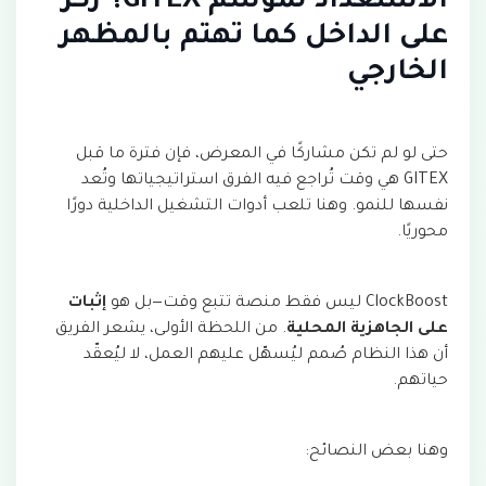
الاستعداد لموسم GITEX؟ ركّز
على الداخل كما تهتم بالمظهر
الخارجي
حتى لو لم تكن مشاركًا في المعرض، فإن فترة ما قبل
GITEX هي وقت تُراجع فيه الفرق استراتيجياتها وتُعد
نفسها للنمو. وهنا تلعب أدوات التشغيل الداخلية دورًا
محوريًا.
ClockBoost ليس فقط منصة تتبع وقت—بل هو
إثبات
على الجاهزية المحلية
. من اللحظة الأولى، يشعر الفريق
أن هذا النظام صُمم ليُسهّل عليهم العمل، لا ليُعقّد
حياتهم.
وهنا بعض النصائح: