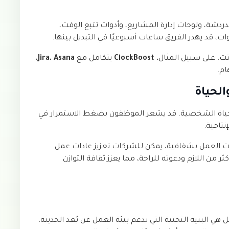
دشة، ولوحات إدارة المشاريع، وأدوات تتبع الوقت،
، قد يهدر الفريق ساعات أسبوعيًا في التبديل بينها.
تت. على سبيل المثال،
ClockBoost
يتكامل مع
Asana
،
Jira
،
ام.
الحياة
بالحياة الشخصية. قد يشعر الموظفون بضغط الاستمرار في
نتاجية.
عات العمل بشفافية، يمكن للشركات تعزيز عادات عمل
 اللازم ودعوته للراحة، مما يعزز ثقافة التوازن
ي البنية التحتية التي تدعم بيئة العمل عن بُعد الحديثة.