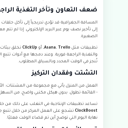
ضعف التعاون وتأخر التغذية الراج
المسافة الجغرافية قد تؤدي تدريجياً إلى تآكل حلقات
إلى تأخير نصف يوم عبر البريد الإلكتروني. إذا لم تتم 
الصغيرة.
تطبيقات مثل
Trello
،
Asana
، أو
ClickUp
تخلق بيئات 
والتغذية الراجعة فورية. وعند دمجها مع أدوات تتبع 
تُنجز في الوقت المحدد وبالسياق المطلوب.
التشتت وفقدان التركيز
العمل من المنزل يأتي مع مجموعة من المشتتات: الأع
- القائمة تطول. بدون هيكل مكتبي واضح، من السهل فق
تساعد تطبيقات الإنتاجية في التغلب على ذلك من خ
ClockBoost
تشجع على العمل المركز من خلال تتبع جل
نهاية اليوم التي توضح أين تم قضاء الوقت فعليًا.