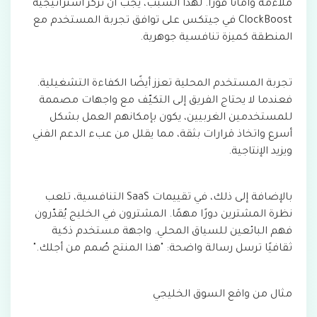
ملاءمة وأمانًا فورًا. لهذا السبب، يجب أن تركز استراتيجية
ClockBoost في جيتكس على توافق تجربة المستخدم مع
المنطقة كميزة تنافسية جوهرية.
تجربة المستخدم المحلية تعزز أيضًا الكفاءة التشغيلية.
فعندما لا يحتاج الفريق إلى التكيّف مع واجهات مصممة
للمستخدمين الغربيين، يكون بإمكانهم العمل بشكل
أسرع واتخاذ قرارات بثقة، مما يقلل من عبء الدعم الفني
ويزيد الإنتاجية.
بالإضافة إلى ذلك، في تقييمات SaaS التنافسية، تلعب
نظرة المشترين دورًا مهمًا. المشترون في الخليج يُقدّرون
فهم البائعين للسياق المحلي. واجهة مستخدم ذكية
ثقافيًا ترسل رسالة واضحة: "هذا المنتج صُمم من أجلك."
مثال من واقع السوق الخليجي