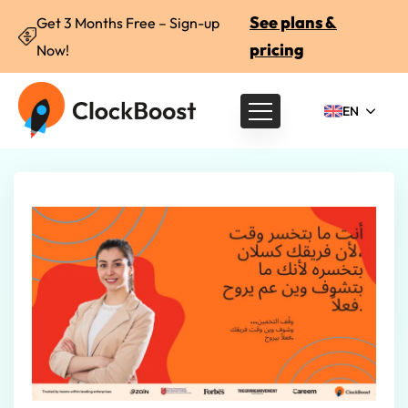
See plans &
Get 3 Months Free – Sign-up
pricing
Now!
EN